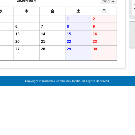
2026年08月
水
木
金
土
日
1
2
6
7
8
9
13
14
15
16
20
21
22
23
27
28
29
30
Copyright © Kurashiki Community Media. All Rights Reserved.